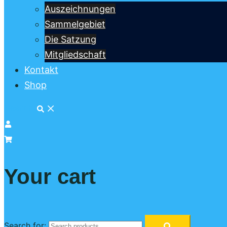
Auszeichnungen
Sammelgebiet
Die Satzung
Mitgliedschaft
Kontakt
Shop
Search
0
Your cart
Search for: